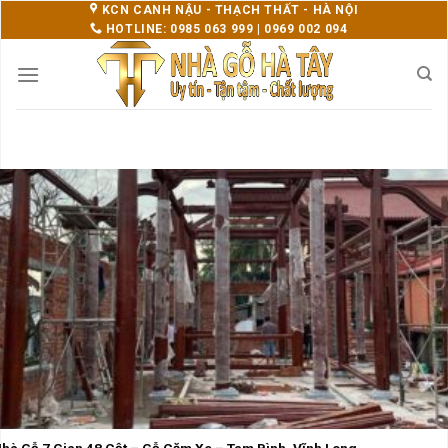
Skip
KCN CANH NẬU - THẠCH THẤT - HÀ NỘI
HOTLINE: 0985 063 999 | 0969 002 094
to
content
hà Gỗ 7 Gian 48 Cột – Gỗ Căm Xe – Tam Bình, Vĩnh Long