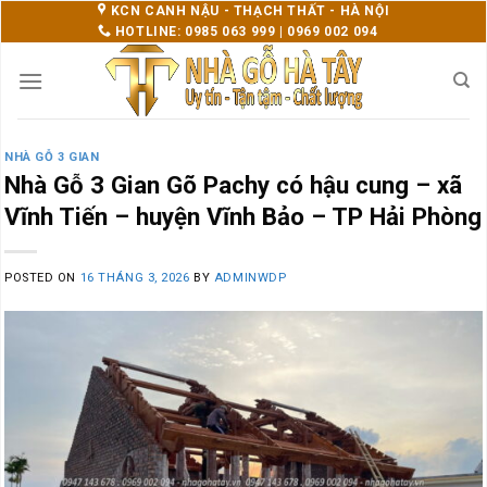
Skip
KCN CANH NẬU - THẠCH THẤT - HÀ NỘI
HOTLINE: 0985 063 999 | 0969 002 094
to
content
NHÀ GỖ 3 GIAN
Nhà Gỗ 3 Gian Gõ Pachy có hậu cung – xã
Vĩnh Tiến – huyện Vĩnh Bảo – TP Hải Phòng
POSTED ON
16 THÁNG 3, 2026
BY
ADMINWDP