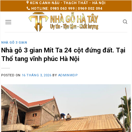
Skip
KCN CANH NẬU - THẠCH THẤT - HÀ NỘI
HOTLINE: 0985 063 999 | 0969 002 094
to
content
NHÀ GỖ 3 GIAN
Nhà gỗ 3 gian Mít Ta 24 cột đứng đất. Tại
Thổ tang vĩnh phúc Hà Nội
POSTED ON
16 THÁNG 3, 2026
BY
ADMINWDP