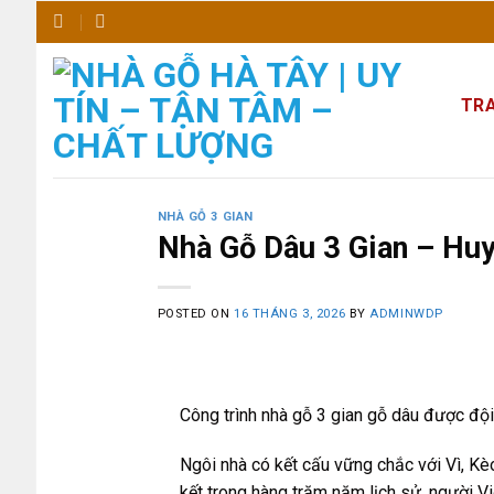
Skip
to
content
TR
NHÀ GỖ 3 GIAN
Nhà Gỗ Dâu 3 Gian – Huy
POSTED ON
16 THÁNG 3, 2026
BY
ADMINWDP
Công trình nhà gỗ 3 gian gỗ dâu được đội
Ngôi nhà có kết cấu vững chắc với Vì, Kè
kết trong hàng trăm năm lịch sử, người V