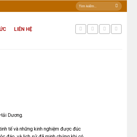
Tìm
kiếm:
TỨC
LIÊN HỆ
 Hải Dương.
 tinh tế và những kinh nghiệm được đúc
ộc đáo, và lịch sử đã minh chứng khi có