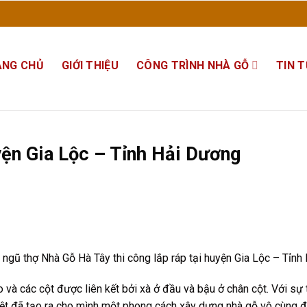
ANG CHỦ
GIỚI THIỆU
CÔNG TRÌNH NHÀ GỖ
TIN 
ện Gia Lộc – Tỉnh Hải Dương
 ngũ thợ Nhà Gỗ Hà Tây thi công lắp ráp tại huyện Gia Lộc – Tỉnh
o và các cột được liên kết bởi xà ở đầu và bậu ở chân cột. Với sự
iệt đã tạo ra cho mình một phong cách xây dựng nhà gỗ vô cùng đ