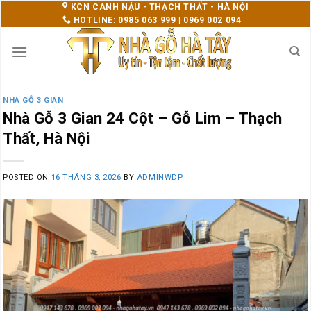
Skip
KCN CANH NẬU - THẠCH THẤT - HÀ NỘI
HOTLINE: 0985 063 999 | 0969 002 094
to
content
NHÀ GỖ 3 GIAN
Nhà Gỗ 3 Gian 24 Cột – Gỗ Lim – Thạch
Thất, Hà Nội
POSTED ON
16 THÁNG 3, 2026
BY
ADMINWDP