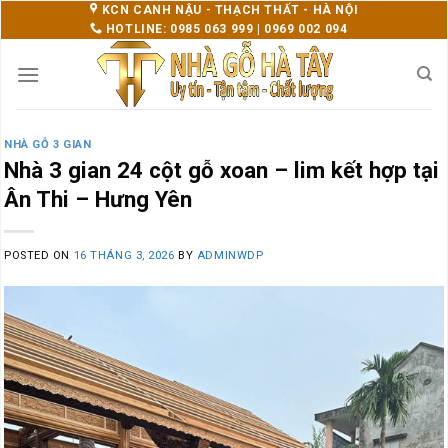
Skip
KCN CANH NẬU - THẠCH THẤT - HÀ NỘI
HOTLINE: 0985 063 999 | 0969 002 094
to
content
NHÀ GỖ 3 GIAN
Nhà 3 gian 24 cột gỗ xoan – lim kết hợp tại
Ân Thi – Hưng Yên
POSTED ON
16 THÁNG 3, 2026
BY
ADMINWDP