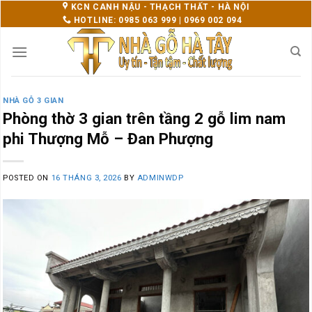
Skip
KCN CANH NẬU - THẠCH THẤT - HÀ NỘI
HOTLINE: 0985 063 999 | 0969 002 094
to
content
NHÀ GỖ 3 GIAN
Phòng thờ 3 gian trên tầng 2 gỗ lim nam
phi Thượng Mỗ – Đan Phượng
POSTED ON
16 THÁNG 3, 2026
BY
ADMINWDP